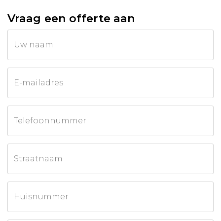
Vraag een offerte aan
Call
Uw naam
me
back
by
fax
E-mailadres
Telefoonnummer
Straatnaam
Huisnummer