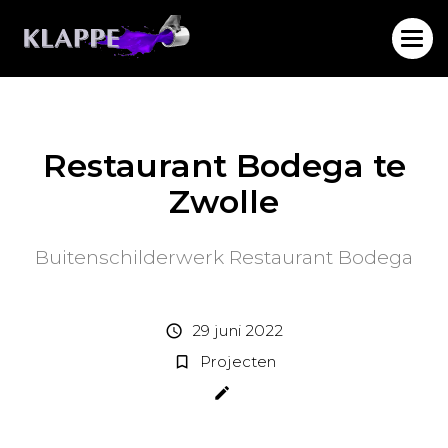
Restaurant Bodega te
Zwolle
Buitenschilderwerk Restaurant Bodega
29 juni 2022
schedule
Projecten
bookmark_border
create