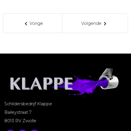
keyboard_arrow_left
keyboard_arrow_right
Vorige
Volgende
Schildersbedrijf Klappe
Baileystraat 7
8013 RV Zwolle